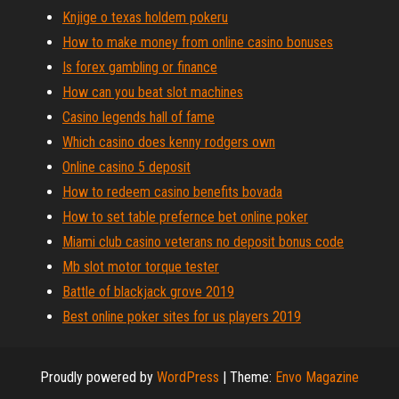
Knjige o texas holdem pokeru
How to make money from online casino bonuses
Is forex gambling or finance
How can you beat slot machines
Casino legends hall of fame
Which casino does kenny rodgers own
Online casino 5 deposit
How to redeem casino benefits bovada
How to set table prefernce bet online poker
Miami club casino veterans no deposit bonus code
Mb slot motor torque tester
Battle of blackjack grove 2019
Best online poker sites for us players 2019
Proudly powered by
WordPress
|
Theme:
Envo Magazine